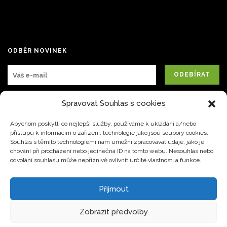
ODBĚR NOVINEK
Spravovat Souhlas s cookies
Abychom poskytli co nejlepší služby, používáme k ukládání a/nebo
přístupu k informacím o zařízení, technologie jako jsou soubory cookies.
Souhlas s těmito technologiemi nám umožní zpracovávat údaje, jako je
chování při procházení nebo jedinečná ID na tomto webu. Nesouhlas nebo
JUDr. Krpaty 645 Pardubice 530 03
+420 773 252 633
odvolání souhlasu může nepříznivě ovlivnit určité vlastnosti a funkce.
office@prolifeweb.cz
Přijmout
Zobrazit předvolby
Copyright © 2019 Prolife s.r.o. Všechna práva vyhrazena. Použít texty, fotografie a