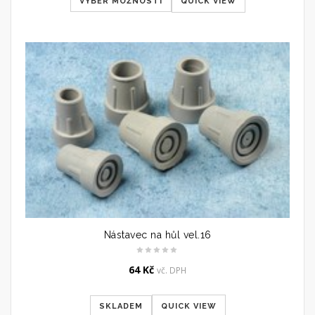
VÝBĚR MOŽNOSTÍ
QUICK VIEW
415 Kč.
290 Kč.
Nástavec na hůl vel.16
64
Kč
vč. DPH
SKLADEM
QUICK VIEW