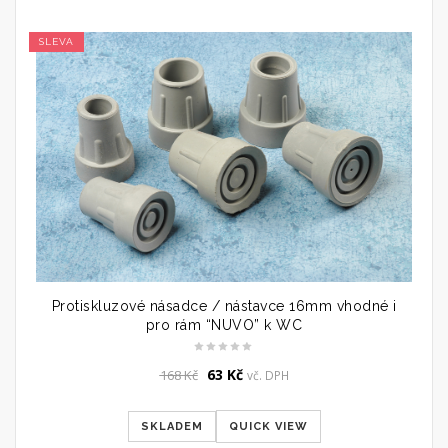
SLEVA
Protiskluzové násadce / nástavce 16mm vhodné i
pro rám “NUVO” k WC
Original
Current
63
Kč
168
Kč
vč. DPH
price
price
was:
is:
SKLADEM
QUICK VIEW
168 Kč.
63 Kč.