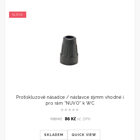
SLEVA
Protiskluzové násadce / nástavce 19mm vhodné i
pro rám “NUVO” k WC
Original
Current
86
Kč
168
Kč
vč. DPH
price
price
was:
is:
SKLADEM
QUICK VIEW
168 Kč.
86 Kč.