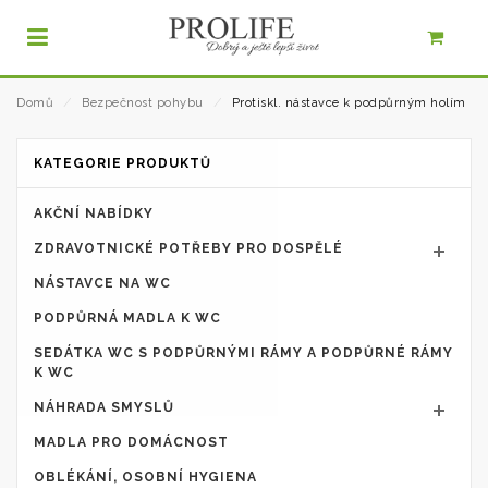
Domů
⁄
Bezpečnost pohybu
⁄
Protiskl. nástavce k podpůrným holím
KATEGORIE PRODUKTŮ
AKČNÍ NABÍDKY
ZDRAVOTNICKÉ POTŘEBY PRO DOSPĚLÉ
NÁSTAVCE NA WC
PODPŮRNÁ MADLA K WC
SEDÁTKA WC S PODPŮRNÝMI RÁMY A PODPŮRNÉ RÁMY
K WC
NÁHRADA SMYSLŮ
MADLA PRO DOMÁCNOST
OBLÉKÁNÍ, OSOBNÍ HYGIENA