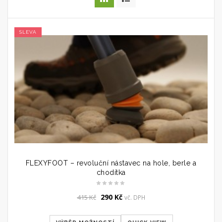
SLEVA
FLEXYFOOT – revoluční nástavec na hole, berle a
chodítka
Original
Current
290
Kč
415
Kč
vč. DPH
price
price
was:
is: