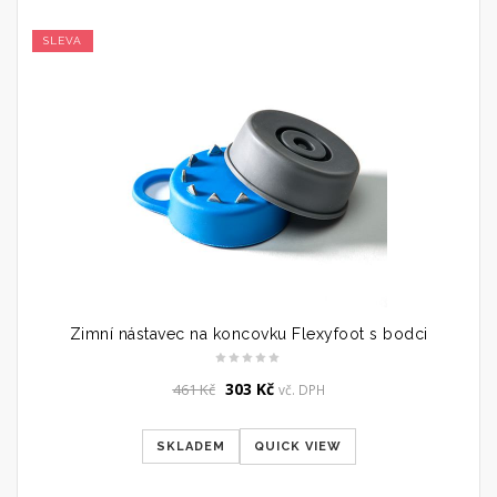
SLEVA
Zimní nástavec na koncovku Flexyfoot s bodci
Original
Current
303
Kč
461
Kč
vč. DPH
price
price
was:
is:
SKLADEM
QUICK VIEW
461 Kč.
303 Kč.