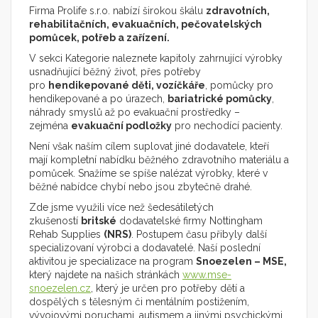
Firma Prolife s.r.o. nabízí širokou škálu
zdravotních,
rehabilitačních, evakuačních, pečovatelských
pomůcek, potřeb a zařízení.
V sekci Kategorie naleznete kapitoly zahrnující výrobky
usnadňující běžný život, přes potřeby
pro
hendikepované děti, vozíčkáře
, pomůcky pro
hendikepované a po úrazech,
bariatrické pomůcky
,
náhrady smyslů až po evakuační prostředky –
zejména
evakuační podložky
pro nechodící pacienty.
Není však naším cílem suplovat jiné dodavatele, kteří
mají kompletní nabídku běžného zdravotního materiálu a
pomůcek. Snažíme se spíše nalézat výrobky, které v
běžné nabídce chybí nebo jsou zbytečně drahé.
Zde jsme využili více než šedesátiletých
zkušeností
britské
dodavatelské firmy Nottingham
Rehab Supplies
(NRS)
. Postupem času přibyly další
specializovaní výrobci a dodavatelé. Naší poslední
aktivitou je specializace na program
Snoezelen – MSE,
který najdete na našich stránkách
www.mse-
snoezelen.cz
, který je určen pro potřeby dětí a
dospělých s tělesným či mentálním postižením,
vývojovými poruchami, autismem a jinými psychickými