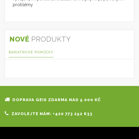
problémy.
NOVÉ
PRODUKTY
BARIATRICKÉ POMŮCKY
DOPRAVA GEIS ZDARMA NAD 5 000 KČ
ZAVOLEJTE NÁM: +420 773 252 633