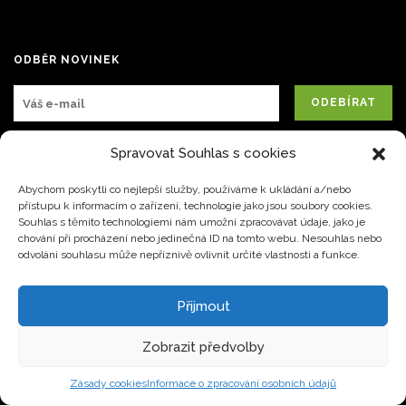
ODBĚR NOVINEK
Spravovat Souhlas s cookies
Abychom poskytli co nejlepší služby, používáme k ukládání a/nebo
přístupu k informacím o zařízení, technologie jako jsou soubory cookies.
Souhlas s těmito technologiemi nám umožní zpracovávat údaje, jako je
chování při procházení nebo jedinečná ID na tomto webu. Nesouhlas nebo
JUDr. Krpaty 645 Pardubice 530 03
+420 773 252 633
odvolání souhlasu může nepříznivě ovlivnit určité vlastnosti a funkce.
office@prolifeweb.cz
Přijmout
Zobrazit předvolby
Copyright © 2019 Prolife s.r.o. Všechna práva vyhrazena. Použít texty, fotografie a
obrázky je povoleno jen se souhlasem provozovatele stránek.
Zásady cookies
Informace o zpracování osobních údajů