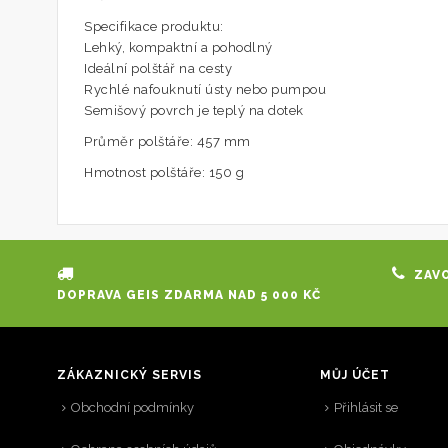
Specifikace produktu:
Lehký, kompaktní a pohodlný
Ideální polštář na cesty
Rychlé nafouknutí ústy nebo pumpou
Semišový povrch je teplý na dotek
Průměr polštáře: 457 mm
Hmotnost polštáře: 150 g
ZAVO
DOPRAVA GEIS ZDARMA NAD 5 000 KČ
ZÁKAZNICKÝ SERVIS
MŮJ ÚČET
Obchodní podmínky
Přihlásit se