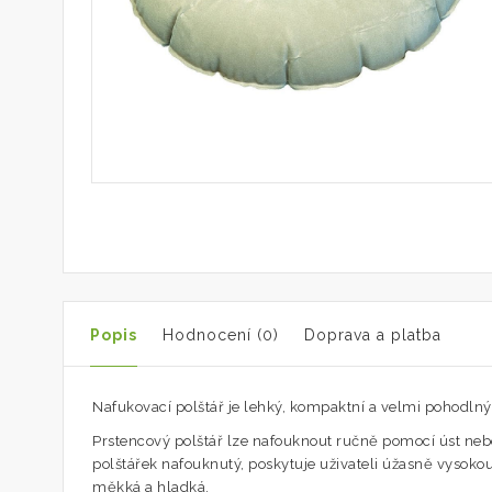
Popis
Hodnocení (0)
Doprava a platba
Nafukovací polštář je lehký, kompaktní a velmi pohodlný a
Prstencový polštář lze nafouknout ručně pomocí úst nebo 
polštářek nafouknutý, poskytuje uživateli úžasně vysoko
měkká a hladká.