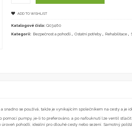
ADD TO WISHLIST
Katalogové číslo:
Q03460
Kategorií:
Bezpečnost a pohodlí
,
Ostatní potřeby
,
Rehabilitace
,
 snadno se používá, takže je vynikajícím společníkem na cesty a je ide
pomocí pumpy, je-li to preferováno, a po nafouknutí lze ventil stlačit 
u úroveň pohodlí, ideální pro dlouhé cesty nebo sezení. Samotný polš