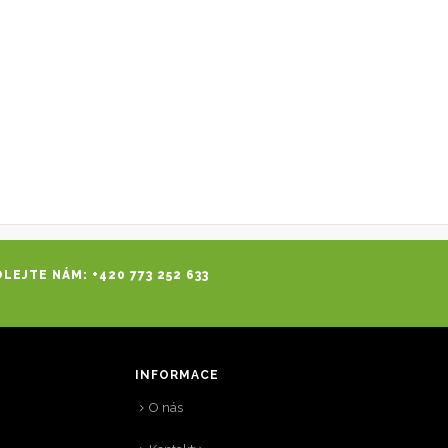
LEJTE NÁM: +420 773 252 633
INFORMACE
O nás