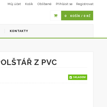
Můj účet
Košík
Oblíbené
Přihlásit se
Registrovat
0
KOŠÍK /
0
KČ
I
KONTAKTY
OLŠTÁŘ Z PVC
SKLADEM