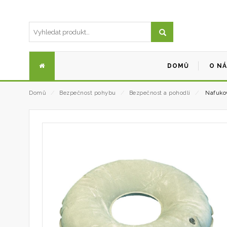
DOMŮ
O N
Domů
⁄
Bezpečnost pohybu
⁄
Bezpečnost a pohodlí
⁄
Nafukov