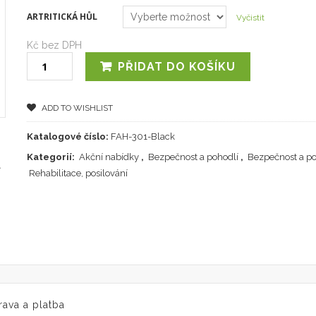
ARTRITICKÁ HŮL
Vyčistit
Kč bez DPH
PŘIDAT DO KOŠÍKU
ADD TO WISHLIST
Katalogové číslo:
FAH-301-Black
Kategorií:
Akční nabídky
,
Bezpečnost a pohodlí
,
Bezpečnost a p
Rehabilitace, posilování
ava a platba