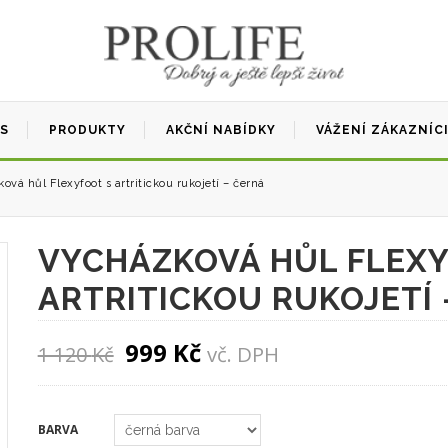
ÁS
PRODUKTY
AKČNÍ NABÍDKY
VÁŽENÍ ZÁKAZNÍC
vá hůl Flexyfoot s artritickou rukojetí – černá
VYCHÁZKOVÁ HŮL FLEXY
ARTRITICKOU RUKOJETÍ 
Original price was: 1 120 Kč
Current price is: 999 
999
Kč
vč. DPH
1 120
Kč
BARVA