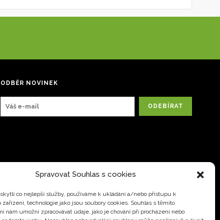
ODBĚR NOVINEK
Spravovat Souhlas s cookies
kytli co nejlepší služby, používáme k ukládání a/nebo přístupu k
 zařízení, technologie jako jsou soubory cookies. Souhlas s těmito
i nám umožní zpracovávat údaje, jako je chování při procházení nebo