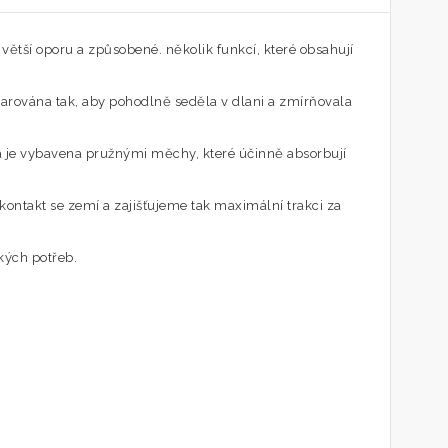
jí větší oporu a způsobené. několik funkcí, které obsahují
varována tak, aby pohodlně seděla v dlani a zmírňovala
ka je vybavena pružnými měchy, které účinně absorbují
 kontakt se zemí a zajišťujeme tak maximální trakci za
kých potřeb.