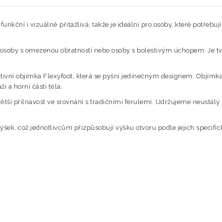
funkční i vizuálně přitažlivá, takže je ideální pro osoby, které potřebu
ou, osoby s omezenou obratností nebo osoby s bolestivým úchopem. Je t
ovativní objímka Flexyfoot, která se pyšní jedinečným designem. Objím
i a horní části těla.
větší přilnavost ve srovnání s tradičními ferulemi. Udržujeme neustálý
šek, což jednotlivcům přizpůsobují výšku otvoru podle jejich specific