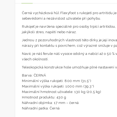
Černá vycházková hůl Flexyfoot s rukojetí pro artritidu je 
sebevědomí a nezávislost uživatele při pohybu.
Rukojeť je navržena speciálně pro osoby trpící artritid
jakýkoli stres, napětí nebo náraz.
Jednou z pozoruhodných vlastností této dírky je její in
nárazy při kontaktu s povrchem, což výrazně snižuje v paž
Navíc je náš ferule náš vysoce odolný a nabízí až o 50 % 
všech okolností.
Teleskopická konstrukce hole umožňuje plné nastavení vý
Barva: ČERNÁ
Minimální výška rukojeti: 800 mm (31,5″)
Maximální výška rukojeti: 1000 mm (39,3″)
Maximální hmotnost uživatele: 130 kg (20,5 kg)
Hmotnost produktu: 430 g
Náhradní objímka: 17 mm – černá
Náhradní patka: Černá