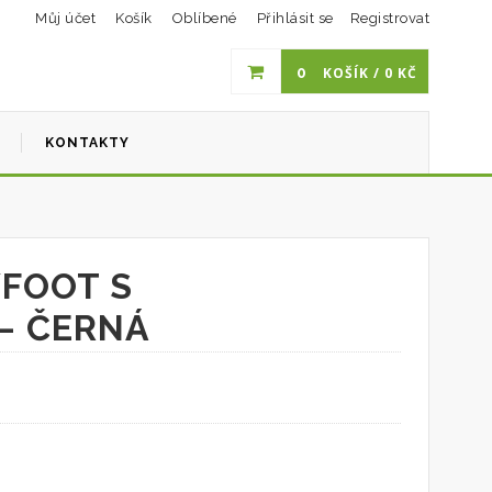
Můj účet
Košík
Oblíbené
Přihlásit se
Registrovat
0
KOŠÍK /
0
KČ
I
KONTAKTY
FOOT S
– ČERNÁ
.
Kč.