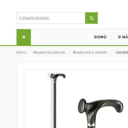
DOMŮ
O N
Domů
⁄
Bezpečnost pohybu
⁄
Bezpečnost a pohodlí
⁄
Vycházko