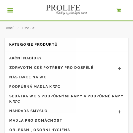
Domů
⁄
Produkt
KATEGORIE PRODUKTŮ
AKČNÍ NABÍDKY
ZDRAVOTNICKÉ POTŘEBY PRO DOSPĚLÉ
NÁSTAVCE NA WC
PODPŮRNÁ MADLA K WC
SEDÁTKA WC S PODPŮRNÝMI RÁMY A PODPŮRNÉ RÁMY
K WC
NÁHRADA SMYSLŮ
MADLA PRO DOMÁCNOST
OBLÉKÁNÍ, OSOBNÍ HYGIENA