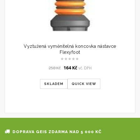
Vyztužená vyměnitelná koncovka nástavce
Flexyfoot
Original
Current
164
Kč
258
Kč
vč. DPH
price
price
was:
is:
SKLADEM
QUICK VIEW
258 Kč.
164 Kč.
DOPRAVA GEIS ZDARMA NAD 5 000 KČ