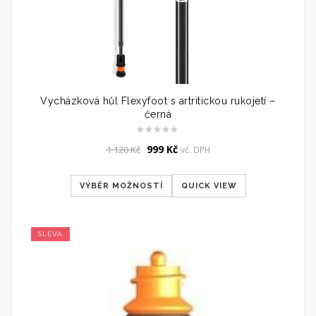
Vycházková hůl Flexyfoot s artritickou rukojetí –
černá
Original
Current
999
Kč
1 120
Kč
vč. DPH
price
price
was:
is:
VÝBĚR MOŽNOSTÍ
QUICK VIEW
1
999 Kč.
120 Kč.
SLEVA