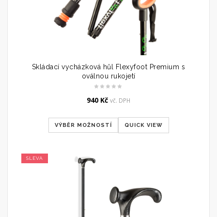
Skládací vycházková hůl Flexyfoot Premium s
oválnou rukojetí
940
Kč
vč. DPH
VÝBĚR MOŽNOSTÍ
QUICK VIEW
SLEVA