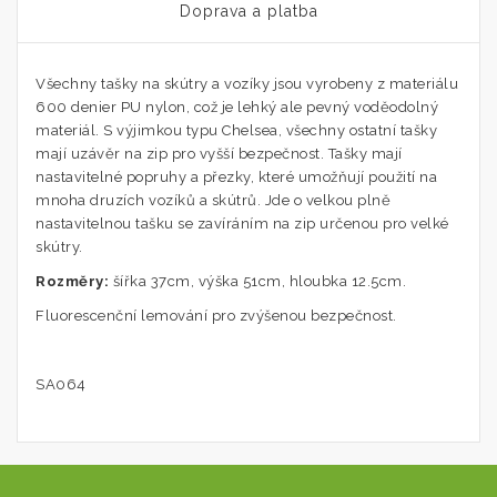
Doprava a platba
Všechny tašky na skútry a vozíky jsou vyrobeny z materiálu
600 denier PU nylon, což je lehký ale pevný voděodolný
materiál. S výjimkou typu Chelsea, všechny ostatní tašky
mají uzávěr na zip pro vyšší bezpečnost. Tašky mají
nastavitelné popruhy a přezky, které umožňují použití na
mnoha druzích vozíků a skútrů. Jde o velkou plně
nastavitelnou tašku se zavíráním na zip určenou pro velké
skútry.
Rozměry:
šířka 37cm, výška 51cm, hloubka 12.5cm.
Fluorescenční lemování pro zvýšenou bezpečnost.
SA064