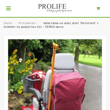
Domů
⁄
Příslušenství
⁄
Velká taška na velký skůtr “Richmond” s
držákem na podpůrnou hůl – ČERNÁ barva