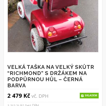
VELKÁ TAŠKA NA VELKÝ SKŮTR
“RICHMOND” S DRŽÁKEM NA
PODPŮRNOU HŮL – ČERNÁ
BARVA
2 479
Kč
vč. DPH
SKLADEM
2 213,31 Kč bez DPH