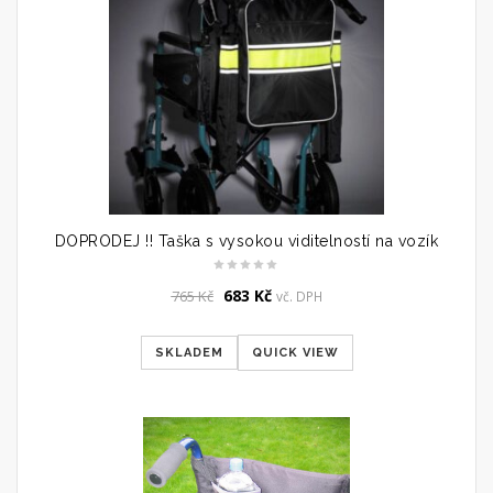
DOPRODEJ !! Taška s vysokou viditelností na vozík
Original
Current
683
Kč
765
Kč
vč. DPH
price
price
was:
is:
SKLADEM
QUICK VIEW
765 Kč.
683 Kč.