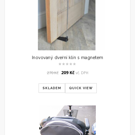
Inovovaný dveřní klín s magnetem
Original
Current
209
Kč
270
Kč
vč. DPH
price
price
was:
is:
SKLADEM
QUICK VIEW
270 Kč.
209 Kč.