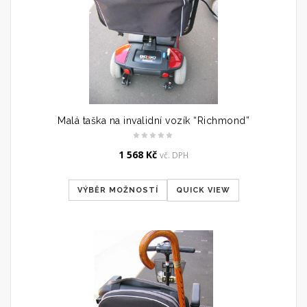
Malá taška na invalidní vozík “Richmond”
1 568
Kč
vč. DPH
VÝBĚR MOŽNOSTÍ
QUICK VIEW