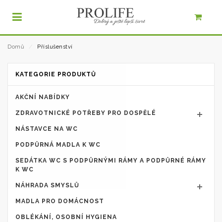
Domů
⁄
Příslušenství
KATEGORIE PRODUKTŮ
AKČNÍ NABÍDKY
ZDRAVOTNICKÉ POTŘEBY PRO DOSPĚLÉ
NÁSTAVCE NA WC
PODPŮRNÁ MADLA K WC
SEDÁTKA WC S PODPŮRNÝMI RÁMY A PODPŮRNÉ RÁMY
K WC
NÁHRADA SMYSLŮ
MADLA PRO DOMÁCNOST
OBLÉKÁNÍ, OSOBNÍ HYGIENA