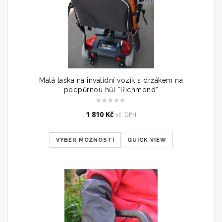
Malá taška na invalidní vozík s držákem na
podpůrnou hůl “Richmond”
1 810
Kč
vč. DPH
VÝBĚR MOŽNOSTÍ
QUICK VIEW