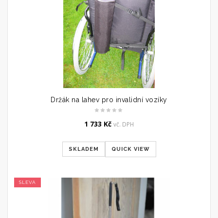
Držák na lahev pro invalidní vozíky
1 733
Kč
vč. DPH
SKLADEM
QUICK VIEW
SLEVA