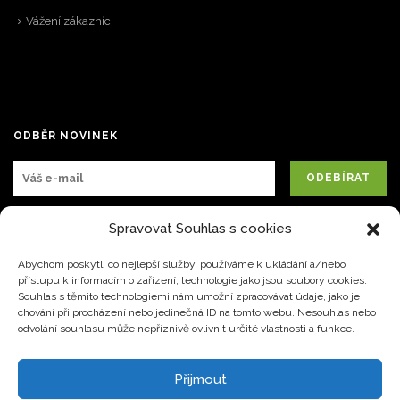
Vážení zákazníci
ODBĚR NOVINEK
Spravovat Souhlas s cookies
Abychom poskytli co nejlepší služby, používáme k ukládání a/nebo
přístupu k informacím o zařízení, technologie jako jsou soubory cookies.
Souhlas s těmito technologiemi nám umožní zpracovávat údaje, jako je
chování při procházení nebo jedinečná ID na tomto webu. Nesouhlas nebo
JUDr. Krpaty 645 Pardubice 530 03
+420 773 252 633
odvolání souhlasu může nepříznivě ovlivnit určité vlastnosti a funkce.
office@prolifeweb.cz
Přijmout