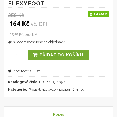
FLEXYFOOT
258
Kč
SKLADEM
Original price was: 258 Kč.
Current price is: 164 Kč.
164
Kč
vč. DPH
135,55 Kč bez DPH
48 skladem (dostupné na objednávku)
PŘIDAT DO KOŠÍKU
ADD TO WISHLIST
Katalogové číslo:
FFCRB-03-165B-T
Kategorie:
Protiskl. nástavce k podpůrným holím
Popis