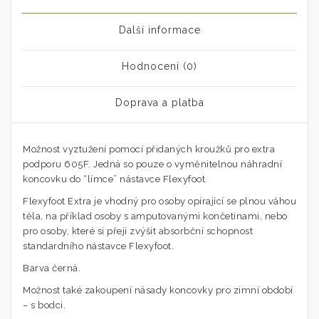
Další informace
Hodnocení (0)
Doprava a platba
Možnost vyztužení pomocí přidaných kroužků pro extra
podporu 605F. Jedná so pouze o vyměnitelnou náhradní
koncovku do “límce” nástavce Flexyfoot.
Flexyfoot Extra je vhodný pro osoby opírající se plnou váhou
těla, na příklad osoby s amputovanými končetinami, nebo
pro osoby, které si přejí zvýšit absorbční schopnost
standardního nástavce Flexyfoot.
Barva černá.
Možnost také zakoupení násady koncovky pro zimní období
– s bodci.