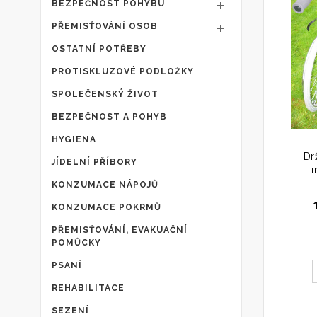
BEZPEČNOST POHYBU
PŘEMISŤOVÁNÍ OSOB
OSTATNÍ POTŘEBY
PROTISKLUZOVÉ PODLOŽKY
SPOLEČENSKÝ ŽIVOT
BEZPEČNOST A POHYB
HYGIENA
Dr
JÍDELNÍ PŘÍBORY
i
KONZUMACE NÁPOJŮ
KONZUMACE POKRMŮ
PŘEMISŤOVÁNÍ, EVAKUAČNÍ
POMŮCKY
PSANÍ
REHABILITACE
SEZENÍ