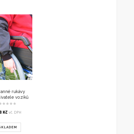
anné rukávy
ivatele vozíků
8
Kč
vč. DPH
SKLADEM