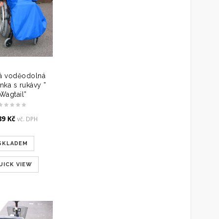
á voděodolná
nka s rukávy ”
Wagtail”
89
Kč
vč. DPH
SKLADEM
UICK VIEW