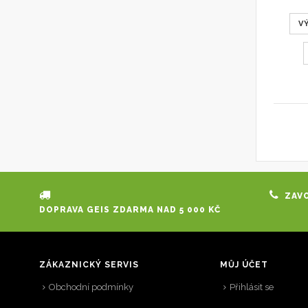
V
ZAVO
DOPRAVA GEIS ZDARMA NAD 5 000 KČ
ZÁKAZNICKÝ SERVIS
MŮJ ÚČET
Obchodní podmínky
Přihlásit se