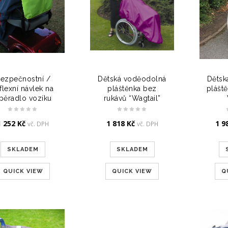
ezpečnostní /
Dětská voděodolná
Dětsk
flexní návlek na
pláštěnka bez
pláště
pěradlo vozíku
rukávů “Wagtail”
1 252
Kč
1 818
Kč
1 9
vč. DPH
vč. DPH
SKLADEM
SKLADEM
QUICK VIEW
QUICK VIEW
Q