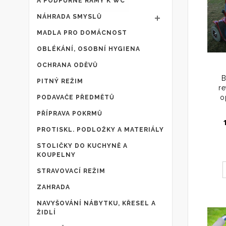
A PODPŮRNÉ RÁMY K WC
NÁHRADA SMYSLŮ
MADLA PRO DOMÁCNOST
OBLÉKÁNÍ, OSOBNÍ HYGIENA
OCHRANA ODĚVŮ
B
PITNÝ REŽIM
re
o
PODAVAČE PŘEDMĚTŮ
PŘÍPRAVA POKRMŮ
PROTISKL. PODLOŽKY A MATERIÁLY
STOLIČKY DO KUCHYNĚ A
KOUPELNY
STRAVOVACÍ REŽIM
ZAHRADA
NAVYŠOVÁNÍ NÁBYTKU, KŘESEL A
ŽIDLÍ