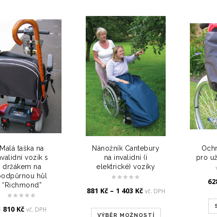
Malá taška na
Nánožník Cantebury
Ochr
nvalidní vozík s
na invalidní (i
pro už
držákem na
elektrické) vozíky
podpůrnou hůl
62
“Richmond”
881
Kč
–
1 403
Kč
vč. DPH
1 810
Kč
vč. DPH
VÝBĚR MOŽNOSTÍ