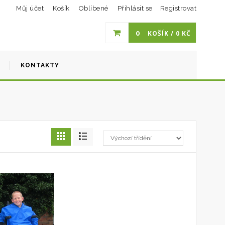
Můj účet
Košík
Oblíbené
Přihlásit se
Registrovat
0
KOŠÍK /
0
KČ
I
KONTAKTY