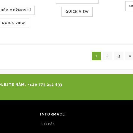
Q
ÝBĚR MOŽNOSTÍ
QUICK VIEW
QUICK VIEW
1
2
3
»
LEJTE NÁM: +420 773 252 633
INFORMACE
O nás