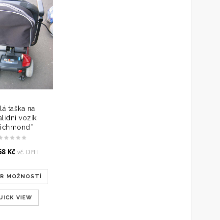
lá taška na
alidní vozík
Richmond”
68
Kč
vč. DPH
ĚR MOŽNOSTÍ
UICK VIEW