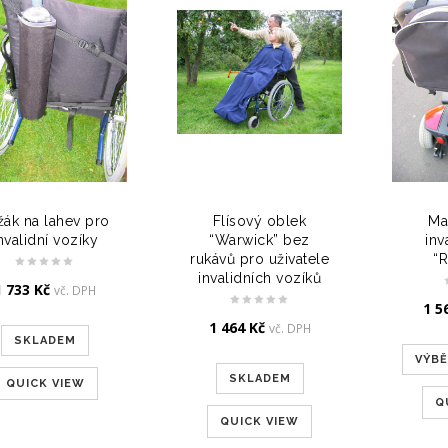
žák na lahev pro
Flísový oblek
Ma
nvalidní vozíky
“Warwick” bez
inv
rukávů pro uživatele
“
invalidních vozíků
1 733
Kč
vč. DPH
1 5
1 464
Kč
vč. DPH
SKLADEM
VÝB
SKLADEM
QUICK VIEW
Q
QUICK VIEW