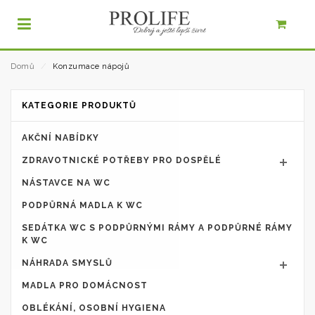
Domů
⁄
Konzumace nápojů
KATEGORIE PRODUKTŮ
AKČNÍ NABÍDKY
ZDRAVOTNICKÉ POTŘEBY PRO DOSPĚLÉ
NÁSTAVCE NA WC
PODPŮRNÁ MADLA K WC
SEDÁTKA WC S PODPŮRNÝMI RÁMY A PODPŮRNÉ RÁMY
K WC
NÁHRADA SMYSLŮ
MADLA PRO DOMÁCNOST
OBLÉKÁNÍ, OSOBNÍ HYGIENA