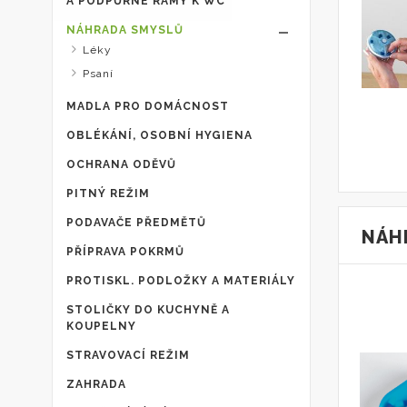
A PODPŮRNÉ RÁMY K WC
NÁHRADA SMYSLŮ
Léky
Psaní
MADLA PRO DOMÁCNOST
OBLÉKÁNÍ, OSOBNÍ HYGIENA
OCHRANA ODĚVŮ
PITNÝ REŽIM
PODAVAČE PŘEDMĚTŮ
NÁH
PŘÍPRAVA POKRMŮ
PROTISKL. PODLOŽKY A MATERIÁLY
STOLIČKY DO KUCHYNĚ A
KOUPELNY
STRAVOVACÍ REŽIM
ZAHRADA