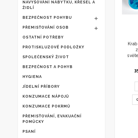
NAVYŠOVÁNÍ NÁBYTKU, KŘESEL A
ŽIDLÍ
BEZPEČNOST POHYBU
PŘEMISŤOVÁNÍ OSOB
OSTATNÍ POTŘEBY
Krab
PROTISKLUZOVÉ PODLOŽKY
svět
SPOLEČENSKÝ ŽIVOT
BEZPEČNOST A POHYB
3
HYGIENA
JÍDELNÍ PŘÍBORY
KONZUMACE NÁPOJŮ
KONZUMACE POKRMŮ
PŘEMISŤOVÁNÍ, EVAKUAČNÍ
POMŮCKY
PSANÍ