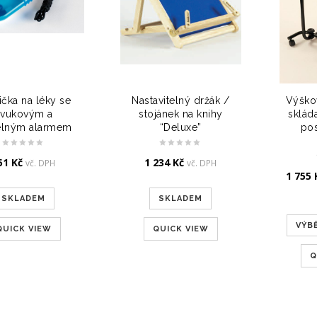
ička na léky se
Nastavitelný držák /
Výškov
zvukovým a
stojánek na knihy
sklád
elným alarmem
“Deluxe”
pos
51
Kč
1 234
Kč
vč. DPH
vč. DPH
1 755
SKLADEM
SKLADEM
VÝB
QUICK VIEW
QUICK VIEW
Q