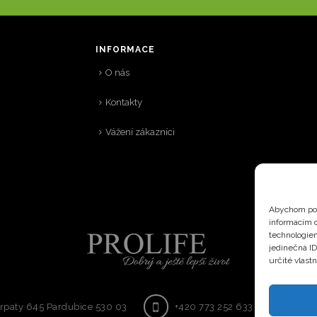
INFORMACE
O nás
Kontakty
Vážení zákazníci
Abychom pos
informacím o
technologiem
jedinečná I
určité vlastn
rpaty 645 Pardubice 530 03
+420 773 252 633
off