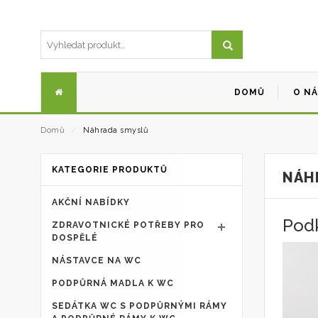
DOMŮ
O N
Domů
⁄
Náhrada smyslů
KATEGORIE PRODUKTŮ
NÁH
AKČNÍ NABÍDKY
Podk
ZDRAVOTNICKÉ POTŘEBY PRO
DOSPĚLÉ
NÁSTAVCE NA WC
PODPŮRNÁ MADLA K WC
SEDÁTKA WC S PODPŮRNÝMI RÁMY