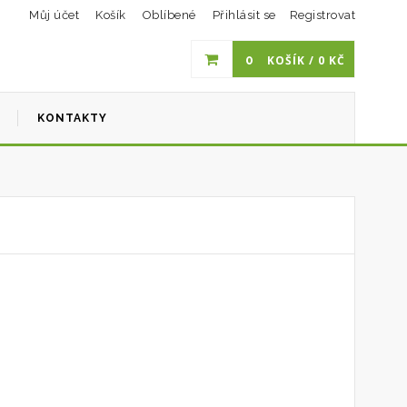
Můj účet
Košík
Oblíbené
Přihlásit se
Registrovat
0
KOŠÍK /
0
KČ
I
KONTAKTY