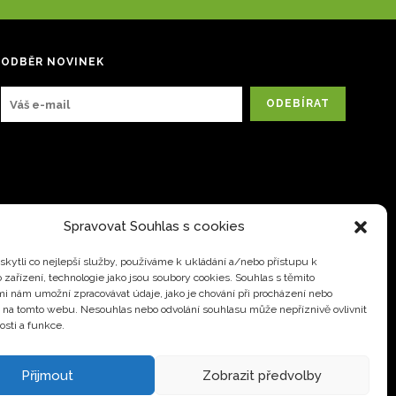
ODBĚR NOVINEK
Spravovat Souhlas s cookies
kytli co nejlepší služby, používáme k ukládání a/nebo přístupu k
 zařízení, technologie jako jsou soubory cookies. Souhlas s těmito
i nám umožní zpracovávat údaje, jako je chování při procházení nebo
D na tomto webu. Nesouhlas nebo odvolání souhlasu může nepříznivě ovlivnit
osti a funkce.
Přijmout
Zobrazit předvolby
ice@prolifeweb.cz