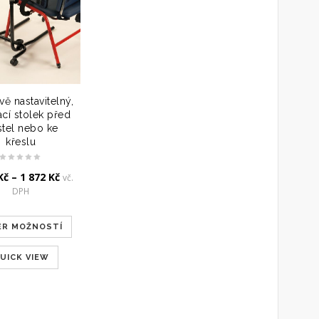
ě nastavitelný,
ací stolek před
tel nebo ke
křeslu
Kč
–
1 872
Kč
vč.
DPH
ĚR MOŽNOSTÍ
UICK VIEW