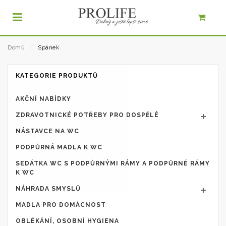
Domů
⁄
Spánek
KATEGORIE PRODUKTŮ
AKČNÍ NABÍDKY
ZDRAVOTNICKÉ POTŘEBY PRO DOSPĚLÉ
NÁSTAVCE NA WC
PODPŮRNÁ MADLA K WC
SEDÁTKA WC S PODPŮRNÝMI RÁMY A PODPŮRNÉ RÁMY
K WC
NÁHRADA SMYSLŮ
MADLA PRO DOMÁCNOST
OBLÉKÁNÍ, OSOBNÍ HYGIENA