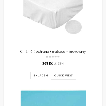
Chránič ( ochrana ) matrace – inovovaný
368
Kč
vč. DPH
SKLADEM
QUICK VIEW