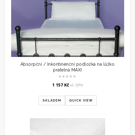
Absorpční / Inkontinenční podložka na lůžko
pratelná MAXI
1 157
Kč
vč. DPH
SKLADEM
QUICK VIEW