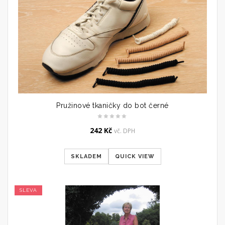
Pružinové tkaničky do bot černé
242
Kč
vč. DPH
SKLADEM
QUICK VIEW
SLEVA