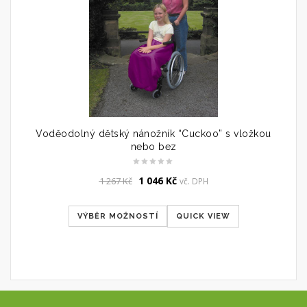
Voděodolný dětský nánožník “Cuckoo” s vložkou
nebo bez
Original
Current
1 046
Kč
1 267
Kč
vč. DPH
price
price
was:
is:
VÝBĚR MOŽNOSTÍ
QUICK VIEW
1
1
267 Kč.
046 Kč.