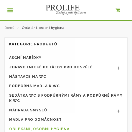
Domů
⁄
Oblékání, osobní hygiena
KATEGORIE PRODUKTŮ
AKČNÍ NABÍDKY
ZDRAVOTNICKÉ POTŘEBY PRO DOSPĚLÉ
NÁSTAVCE NA WC
PODPŮRNÁ MADLA K WC
SEDÁTKA WC S PODPŮRNÝMI RÁMY A PODPŮRNÉ RÁMY
K WC
NÁHRADA SMYSLŮ
MADLA PRO DOMÁCNOST
OBLÉKÁNÍ, OSOBNÍ HYGIENA