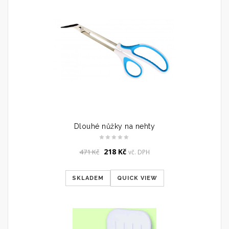
Dlouhé nůžky na nehty
Original
Current
218
Kč
471
Kč
vč. DPH
price
price
was:
is:
SKLADEM
QUICK VIEW
471 Kč.
218 Kč.