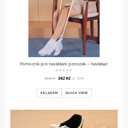
Pomocník pro navlékání ponožek – navlékač
Original
Current
362
Kč
434
Kč
vč. DPH
price
price
was:
is:
SKLADEM
QUICK VIEW
434 Kč.
362 Kč.