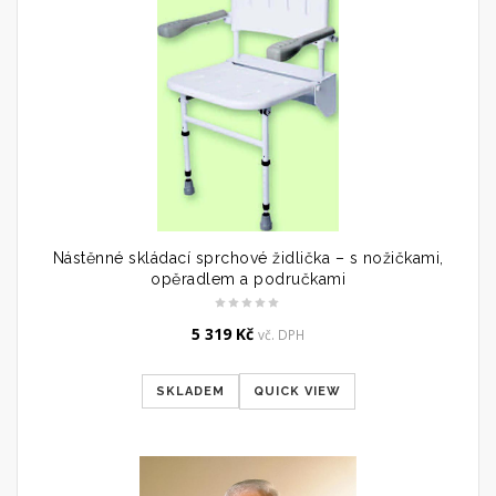
Nástěnné skládací sprchové židlička – s nožičkami,
opěradlem a područkami
5 319
Kč
vč. DPH
SKLADEM
QUICK VIEW