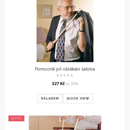
Pomocník při oblékání šatstva
327
Kč
vč. DPH
SKLADEM
QUICK VIEW
SLEVA