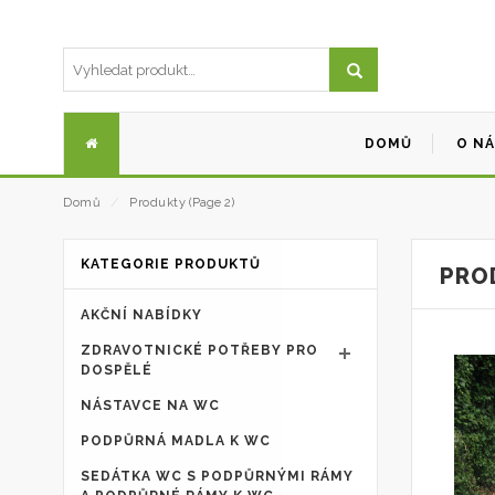
DOMŮ
O N
Domů
⁄
Produkty
(Page 2)
KATEGORIE PRODUKTŮ
PRO
AKČNÍ NABÍDKY
ZDRAVOTNICKÉ POTŘEBY PRO
DOSPĚLÉ
NÁSTAVCE NA WC
PODPŮRNÁ MADLA K WC
SEDÁTKA WC S PODPŮRNÝMI RÁMY