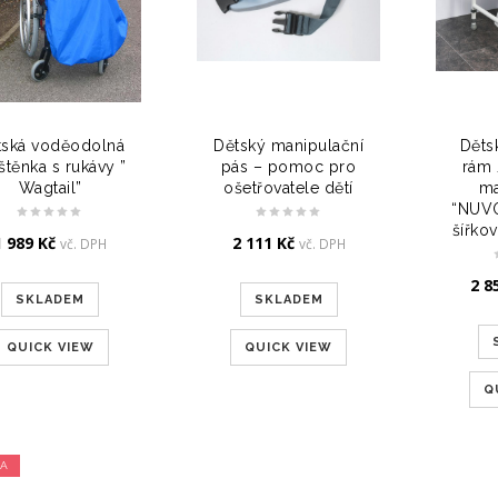
tská voděodolná
Dětský manipulační
Děts
štěnka s rukávy ”
pás – pomoc pro
rám 
Wagtail”
ošetřovatele dětí
ma
“NUVO
šířkov
1 989
Kč
2 111
Kč
vč. DPH
vč. DPH
2 8
SKLADEM
SKLADEM
QUICK VIEW
QUICK VIEW
Q
VA