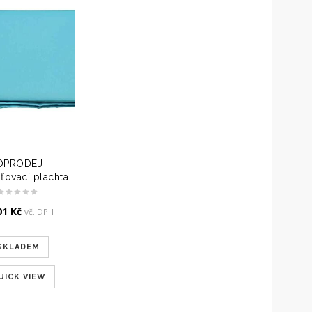
OPRODEJ !
ťovací plachta
01
Kč
vč. DPH
SKLADEM
UICK VIEW