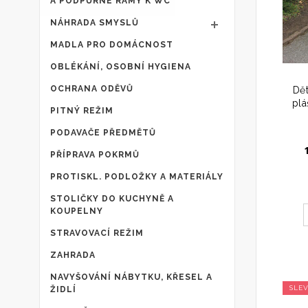
A PODPŮRNÉ RÁMY K WC
NÁHRADA SMYSLŮ
MADLA PRO DOMÁCNOST
OBLÉKÁNÍ, OSOBNÍ HYGIENA
OCHRANA ODĚVŮ
Dě
plá
PITNÝ REŽIM
PODAVAČE PŘEDMĚTŮ
PŘÍPRAVA POKRMŮ
PROTISKL. PODLOŽKY A MATERIÁLY
STOLIČKY DO KUCHYNĚ A
KOUPELNY
STRAVOVACÍ REŽIM
ZAHRADA
NAVYŠOVÁNÍ NÁBYTKU, KŘESEL A
SLE
ŽIDLÍ