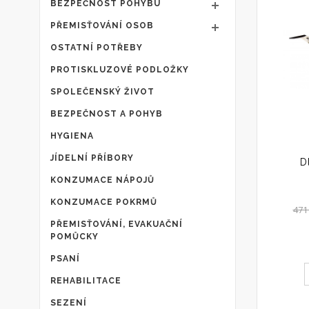
BEZPEČNOST POHYBU
PŘEMISŤOVÁNÍ OSOB
OSTATNÍ POTŘEBY
PROTISKLUZOVÉ PODLOŽKY
SPOLEČENSKÝ ŽIVOT
BEZPEČNOST A POHYB
HYGIENA
JÍDELNÍ PŘÍBORY
D
KONZUMACE NÁPOJŮ
KONZUMACE POKRMŮ
47
PŘEMISŤOVÁNÍ, EVAKUAČNÍ
POMŮCKY
PSANÍ
REHABILITACE
SEZENÍ