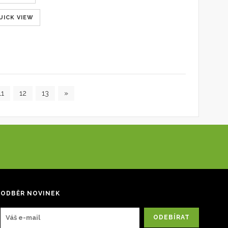
UICK VIEW
11
12
13
»
ODBĚR NOVINEK