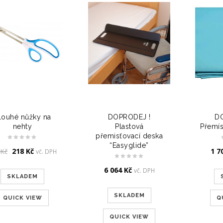
louhé nůžky na
DOPRODEJ !
D
nehty
Plastová
Přemís
přemisťovací deska
“Easyglide”
Original
Current
218
Kč
1 7
1
Kč
vč. DPH
price
price
was:
is:
6 064
Kč
vč. DPH
SKLADEM
471 Kč.
218 Kč.
SKLADEM
QUICK VIEW
Q
QUICK VIEW