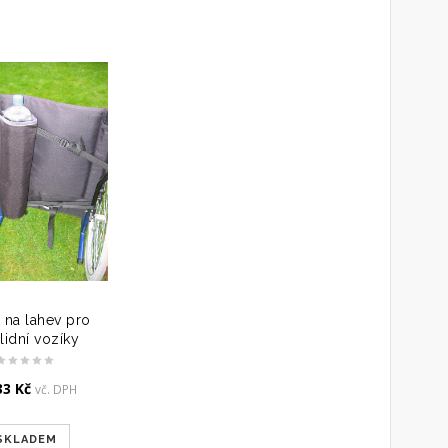
 na lahev pro
lidní vozíky
33
Kč
vč. DPH
SKLADEM