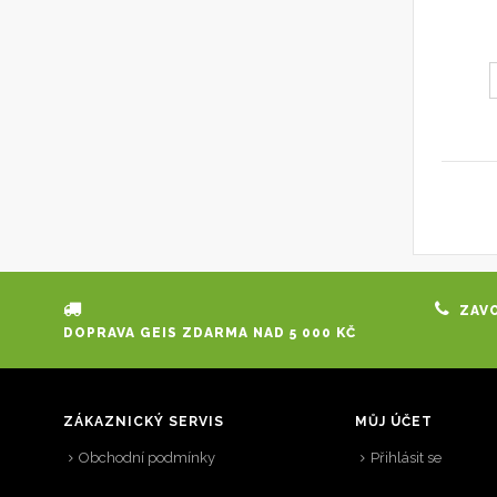
ZAVO
DOPRAVA GEIS ZDARMA NAD 5 000 KČ
ZÁKAZNICKÝ SERVIS
MŮJ ÚČET
Obchodní podmínky
Přihlásit se