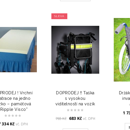
SLEVA
PRODEJ ! Vrchní
DOPRODEJ !! Taška
Držák
atrace na jedno
s vysokou
inva
žko – paměťová
viditelností na vozík
“Ripple Visco”
1 7
Original
Current
683
Kč
765
Kč
vč. DPH
price
price
7 334
Kč
vč. DPH
was:
is: