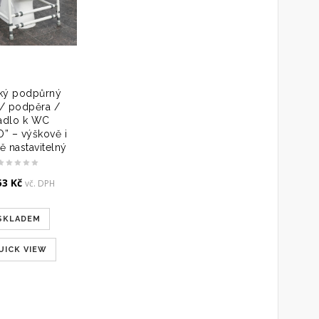
ký podpůrný
/ podpěra /
dlo k WC
” – výškově i
ě nastavitelný
53
Kč
vč. DPH
SKLADEM
UICK VIEW