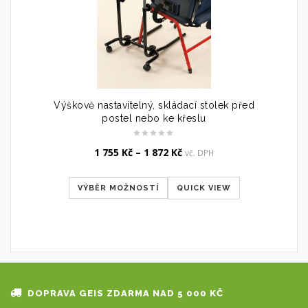
Výškově nastavitelný, skládací stolek před
postel nebo ke křeslu
1 755
Kč
–
1 872
Kč
vč. DPH
VÝBĚR MOŽNOSTÍ
QUICK VIEW
DOPRAVA GEIS ZDARMA NAD 5 000 KČ