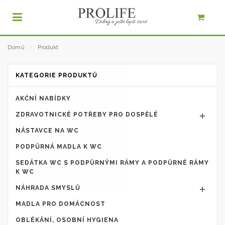
Domů
⁄
Produkt
KATEGORIE PRODUKTŮ
AKČNÍ NABÍDKY
ZDRAVOTNICKÉ POTŘEBY PRO DOSPĚLÉ
NÁSTAVCE NA WC
PODPŮRNÁ MADLA K WC
SEDÁTKA WC S PODPŮRNÝMI RÁMY A PODPŮRNÉ RÁMY
K WC
NÁHRADA SMYSLŮ
MADLA PRO DOMÁCNOST
OBLÉKÁNÍ, OSOBNÍ HYGIENA