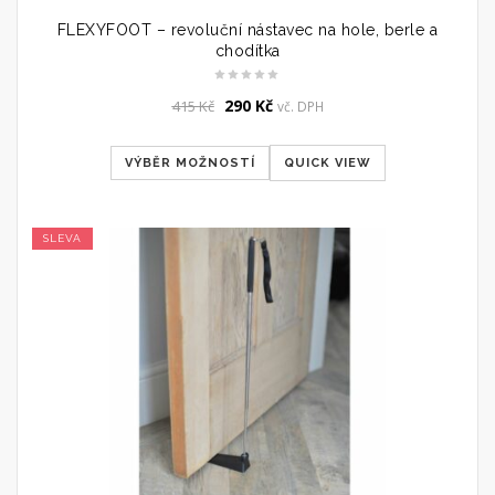
FLEXYFOOT – revoluční nástavec na hole, berle a
chodítka
Original
Current
290
Kč
415
Kč
vč. DPH
price
price
was:
is:
VÝBĚR MOŽNOSTÍ
QUICK VIEW
415 Kč.
290 Kč.
SLEVA