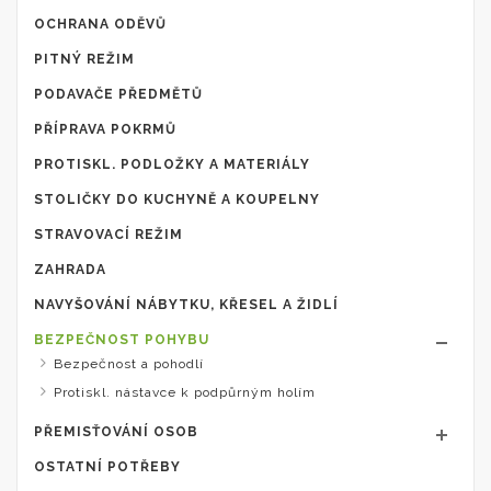
OCHRANA ODĚVŮ
PITNÝ REŽIM
PODAVAČE PŘEDMĚTŮ
PŘÍPRAVA POKRMŮ
PROTISKL. PODLOŽKY A MATERIÁLY
STOLIČKY DO KUCHYNĚ A KOUPELNY
STRAVOVACÍ REŽIM
ZAHRADA
NAVYŠOVÁNÍ NÁBYTKU, KŘESEL A ŽIDLÍ
BEZPEČNOST POHYBU
Bezpečnost a pohodlí
Protiskl. nástavce k podpůrným holím
PŘEMISŤOVÁNÍ OSOB
OSTATNÍ POTŘEBY