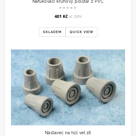
Nafukovací kruhový polštář z PVC
401
Kč
vč. DPH
SKLADEM
QUICK VIEW
Nástavec na hůl vel.16