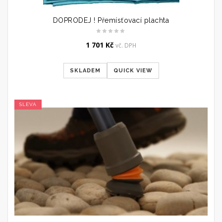
DOPRODEJ ! Přemísťovací plachta
1 701
Kč
vč. DPH
SKLADEM
QUICK VIEW
SLEVA