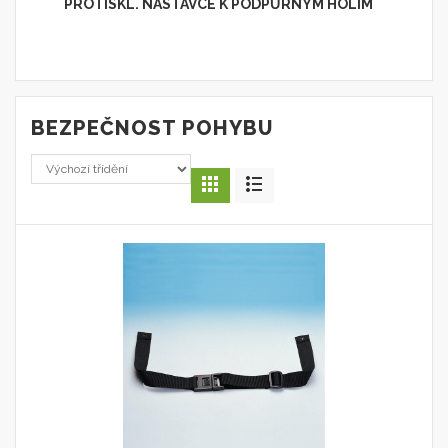
PROTISKL. NÁSTAVCE K PODPŮRNÝM HOLÍM
BEZPEČNOST POHYBU