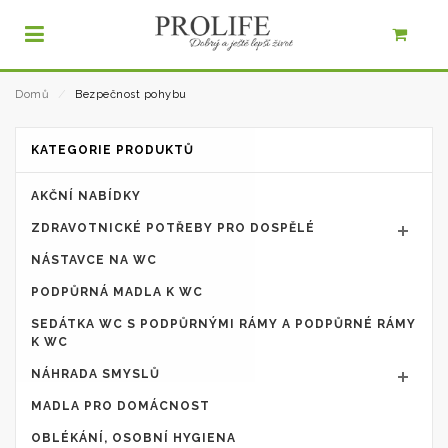
Domů
⁄
Bezpečnost pohybu
KATEGORIE PRODUKTŮ
AKČNÍ NABÍDKY
ZDRAVOTNICKÉ POTŘEBY PRO DOSPĚLÉ
NÁSTAVCE NA WC
PODPŮRNÁ MADLA K WC
SEDÁTKA WC S PODPŮRNÝMI RÁMY A PODPŮRNÉ RÁMY
K WC
NÁHRADA SMYSLŮ
MADLA PRO DOMÁCNOST
OBLÉKÁNÍ, OSOBNÍ HYGIENA