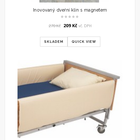
Inovovaný dveřní klín s magnetem
Original
Current
209
Kč
270
Kč
vč. DPH
price
price
was:
is:
SKLADEM
QUICK VIEW
270 Kč.
209 Kč.