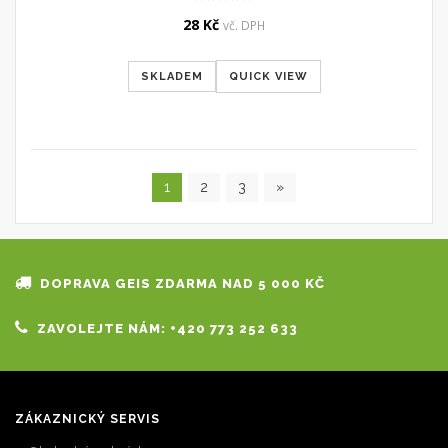
28
Kč
vč. DPH
SKLADEM
QUICK VIEW
1
2
3
»
DOPRAVA GEIS ZDARMA NAD 5 000 KČ
ZAVOLEJTE NÁM: +420 773 252 633
ZÁKAZNICKÝ SERVIS